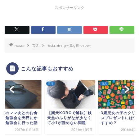
スポンサーリンク
HOME
育児
絵本に出てきた花を買ってみた
こんな記事もおすすめ
育児
育児
友とのお食
【楽天KOBOで解決】銭
3歳児女の子のクリスマ
を天秤にか
天堂のふりがなが少なく
スプレゼントには何がお
に行った話
て小1が読めない問題
すすめ？
017年11月16日
2021年1月9日
2016年12月24日