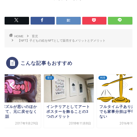
HOME
育児
【NFT】子どもの絵をNFTとして販売するメリットとデメリット
こんな記事もおすすめ
育児
料理
肉パズルが思いのほか
インテリアとしてアート
フルタイム子あり共
しくて、元に戻せなく
ポスターを飾ることの3
でも家事分担は平等
った話
つのメリット
ない
2017年9月29日
2018年11月8日
2016年10