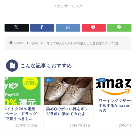
スポンサーリンク
HOME
節約
暑くて耐えられないので購入した暑さ対策グッズ5選
こんな記事もおすすめ
節約
節約
ワーキングマザーが
すめするAmazonで
NEペイトク20％還元
染めQでボロい靴をギン
もの
ャンペーン ドラッグ
ギラ銀に染めてみたよ
アで買うべきも...
2019年1月30日
2014年8月3日
2016年12