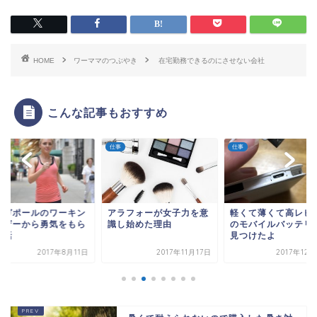
HOME
ワーママのつぶやき
在宅勤務できるのにさせない会社
こんな記事もおすすめ
仕事
仕事
ンガポールのワーキン
アラフォーが女子力を意
軽くて薄くて高レビ
マザーから勇気をもら
識し始めた理由
のモバイルバッテリ
た話
見つけたよ
2017年8月11日
2017年11月17日
2017年12