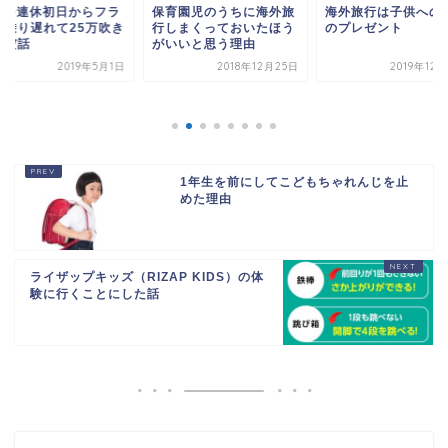
育園児のうちに海外旅
海外旅行は子供への最高
裏ワザでスターアラ
しまくっておいたほう
のプレゼント
ンスのゴールドステ
いいと思う理由
スを取得して快適に
外...
2018年12月25日
2019年12月25日
2019年12
1年生を前にしてこどもちゃれんじを止
めた理由
ライザップキッズ（RIZAP KIDS）の体
験に行くことにした話