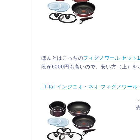
ほんとはこっちの
フィグノワール セット1
段が6000円も高いので、安い方（上）を
T-fal インジニオ・ネオ フィグノワール セ
T
売