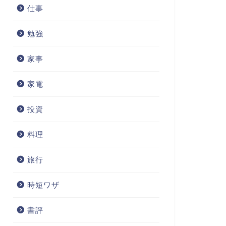
仕事
勉強
家事
家電
投資
料理
旅行
時短ワザ
書評