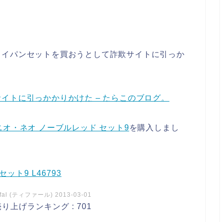
。
ライパンセットを買おうとして詐欺サイトに引っか
。
イトに引っかかりかけた – たらこのブログ。
ンジニオ・ネオ ノーブルレッド セット9
を購入しまし
ット9 L46793
-fal (ティファール) 2013-03-01
売り上げランキング : 701