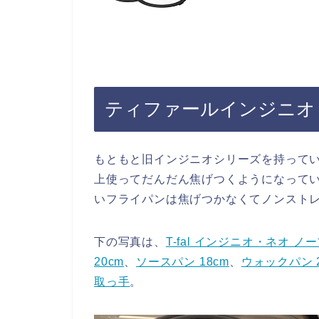
ティファールインジニオ
もともと旧インジニオシリーズを持って
上使ってだんだん焦げつくようになって
いフライパンは焦げつかなくてノンスト
下の写真は、
T-fal インジニオ・ネオ ノ
20cm
、
ソースパン 18cm
、
ウォックパン 2
取っ手
。