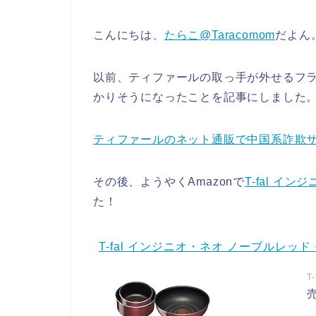
こんにちは、
たらこ@Taracomom
だよん
以前、ティファールの取っ手が外せるフ
かりそうになったことを記事にしました
ティファールのネット通販で中国系詐欺サ
その後、ようやくAmazonで
T-fal イ
た！
T-fal インジニオ・ネオ ノーブルレッド セ
T