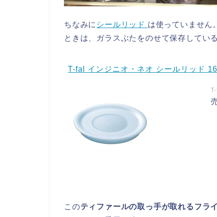
ちなみに
シールリッド
は使っていません
ときは、ガラスぶたをのせて保存してい
T-fal インジニオ・ネオ シールリッド 16c
T
売
この
ティファールの取っ手が取れるフラ