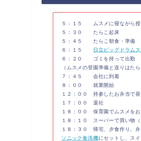
５：１５ ムスメに寝ながら授
５：３０ たらこ起床
５：４５ たらこ朝食・準備
６：１５
日立ビッグドラムス
６：２０ ゴミを持って出勤
（ムスメの登園準備と送りはたら
７：４５ 会社に到着
８：００ 就業開始
１２：００ 持参したお弁当で昼
１７：００ 退社
１８：００ 保育園でムスメをお
１８：１０ スーパーで買い物（
１８：３０ 帰宅、夕食作り。弁
ソニック食洗機
にセットし、スイ