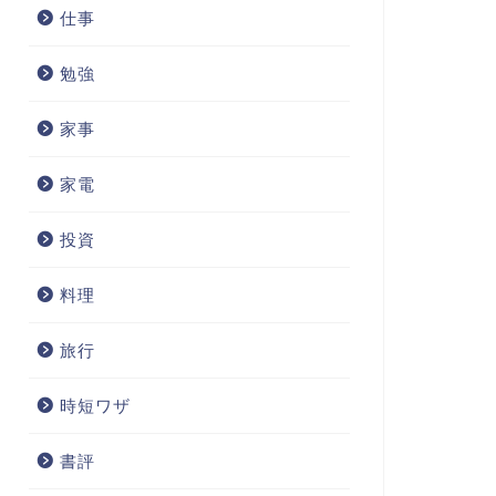
仕事
勉強
家事
家電
投資
料理
旅行
時短ワザ
書評