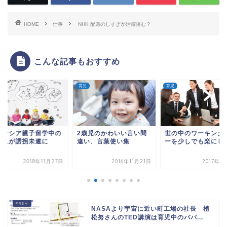
HOME
仕事
NHK 配慮のしすぎが活躍阻む？
こんな記事もおすすめ
育児
育児
歳児のかわいい言い間
世の中のワーキングマザ
子どもにイライラし
い、言葉使い集
ーを少しでも楽にしたい
方法
2016年11月21日
2017年11月5日
2018年8
NASAより宇宙に近い町工場の社長 植
松努さんのTED講演は育児中のパパ...