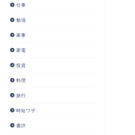
仕事
勉強
家事
家電
投資
料理
旅行
時短ワザ
書評