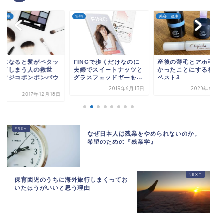
美容・健康
美容・健康
INCで歩くだけなのに
産後の薄毛とアホ毛をな
くすんだプラチナの
婦でスイートナッツと
かったことにする神商品
指輪がプラチナ磨き
ラスフェッドギーを...
ベスト3
きを取り戻した
2019年6月13日
2020年6月27日
2015年4
なぜ日本人は残業をやめられないのか。
希望のための『残業学』
保育園児のうちに海外旅行しまくってお
いたほうがいいと思う理由